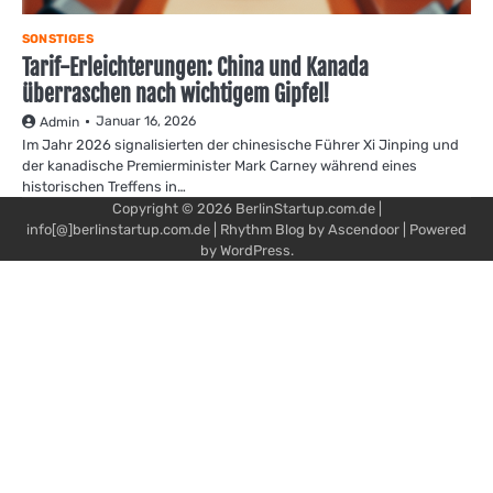
SONSTIGES
Tarif-Erleichterungen: China und Kanada
überraschen nach wichtigem Gipfel!
Januar 16, 2026
Admin
Im Jahr 2026 signalisierten der chinesische Führer Xi Jinping und
der kanadische Premierminister Mark Carney während eines
historischen Treffens in…
Copyright © 2026
BerlinStartup.com.de
|
info[@]berlinstartup.com.de | Rhythm Blog by
Ascendoor
| Powered
by
WordPress
.