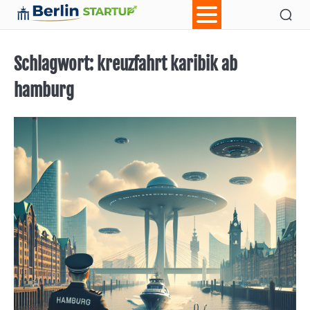
Skip
Ab
Con
to
content
Schlagwort:
kreuzfahrt karibik ab
hamburg