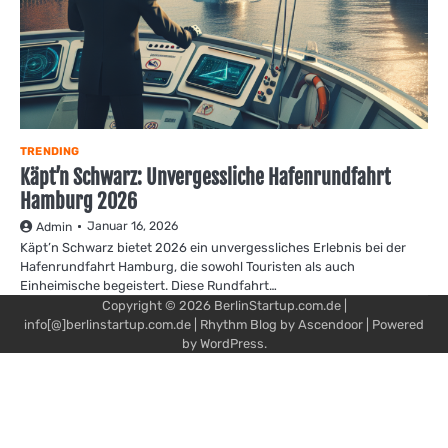
TRENDING
Käpt’n Schwarz: Unvergessliche Hafenrundfahrt
Hamburg 2026
Januar 16, 2026
Admin
Käpt’n Schwarz bietet 2026 ein unvergessliches Erlebnis bei der
Hafenrundfahrt Hamburg, die sowohl Touristen als auch
Einheimische begeistert. Diese Rundfahrt…
Copyright © 2026
BerlinStartup.com.de
|
info[@]berlinstartup.com.de | Rhythm Blog by
Ascendoor
| Powered
by
WordPress
.