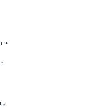
s
g zu
el
ig,