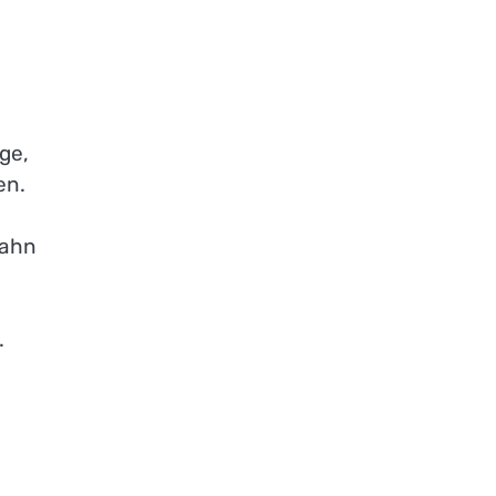
ge,
en.
zahn
.