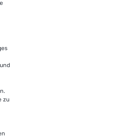
te
ges
 und
n.
e zu
en