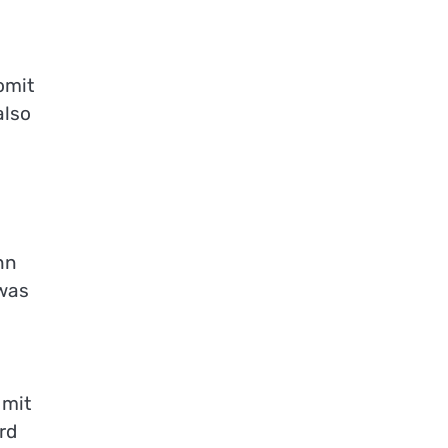
omit
also
hn
 was
 mit
rd