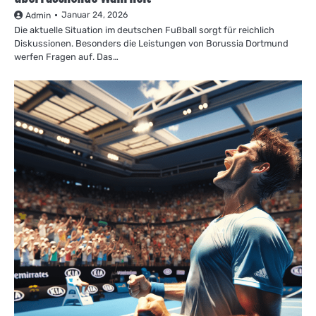
Januar 24, 2026
Admin
Die aktuelle Situation im deutschen Fußball sorgt für reichlich
Diskussionen. Besonders die Leistungen von Borussia Dortmund
werfen Fragen auf. Das…