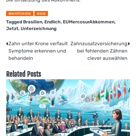
BEWERTUNGEN
IDEAS
Tagged
Brasilien
,
Endlich
,
EUMercosurAbkommen
,
Jetzt
,
Unterzeichnung
Beitragsnavigation
Zahn unter Krone verfault
Zahnzusatzversicherung
Symptome erkennen und
bei fehlenden Zähnen
behandeln
clever auswählen
Related Posts