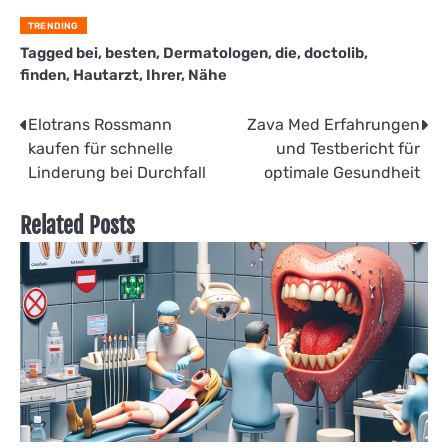
TRENDING
Tagged
bei
,
besten
,
Dermatologen
,
die
,
doctolib
,
finden
,
Hautarzt
,
Ihrer
,
Nähe
Beitragsnavigation
Elotrans Rossmann
Zava Med Erfahrungen
kaufen für schnelle
und Testbericht für
Linderung bei Durchfall
optimale Gesundheit
Related Posts