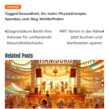
TRENDING
Tagged
Gesundheit
,
Ihr
,
mehr
,
Physiotherapie
,
Spandau
,
und
,
Weg
,
Wohlbefinden
Beitragsnavigation
Diagnostikum Berlin Ihre
MRT Termin in der Nähe
Adresse für umfassende
jetzt buchen und
Gesundheitschecks
Wartezeiten sparen
Related Posts