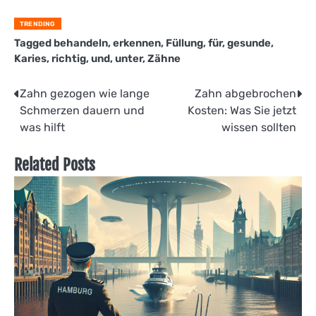
TRENDING
Tagged
behandeln
,
erkennen
,
Füllung
,
für
,
gesunde
,
Karies
,
richtig
,
und
,
unter
,
Zähne
Beitragsnavigation
Zahn gezogen wie lange
Zahn abgebrochen
Schmerzen dauern und
Kosten: Was Sie jetzt
was hilft
wissen sollten
Related Posts