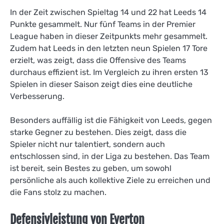
In der Zeit zwischen Spieltag 14 und 22 hat Leeds 14
Punkte gesammelt. Nur fünf Teams in der Premier
League haben in dieser Zeitpunkts mehr gesammelt.
Zudem hat Leeds in den letzten neun Spielen 17 Tore
erzielt, was zeigt, dass die Offensive des Teams
durchaus effizient ist. Im Vergleich zu ihren ersten 13
Spielen in dieser Saison zeigt dies eine deutliche
Verbesserung.
Besonders auffällig ist die Fähigkeit von Leeds, gegen
starke Gegner zu bestehen. Dies zeigt, dass die
Spieler nicht nur talentiert, sondern auch
entschlossen sind, in der Liga zu bestehen. Das Team
ist bereit, sein Bestes zu geben, um sowohl
persönliche als auch kollektive Ziele zu erreichen und
die Fans stolz zu machen.
Defensivleistung von Everton