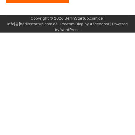
Copyright © 2026
BerlinStartup.com.de
|
info[@]berlinstartup.com.de | Rhythm Blog by
Ascendoor
| Powered
by
WordPress
.