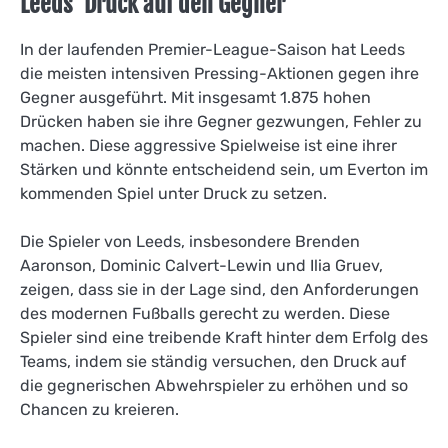
Leeds‘ Druck auf den Gegner
In der laufenden Premier-League-Saison hat Leeds
die meisten intensiven Pressing-Aktionen gegen ihre
Gegner ausgeführt. Mit insgesamt 1.875 hohen
Drücken haben sie ihre Gegner gezwungen, Fehler zu
machen. Diese aggressive Spielweise ist eine ihrer
Stärken und könnte entscheidend sein, um Everton im
kommenden Spiel unter Druck zu setzen.
Die Spieler von Leeds, insbesondere Brenden
Aaronson, Dominic Calvert-Lewin und Ilia Gruev,
zeigen, dass sie in der Lage sind, den Anforderungen
des modernen Fußballs gerecht zu werden. Diese
Spieler sind eine treibende Kraft hinter dem Erfolg des
Teams, indem sie ständig versuchen, den Druck auf
die gegnerischen Abwehrspieler zu erhöhen und so
Chancen zu kreieren.